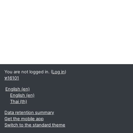
You are not logged in. (
Log in
)
ท16101
English ‎(en)‎
English ‎(en)‎
Thai ‎(th)‎
Data retention summary
Get the mobile app
Switch to the standard theme