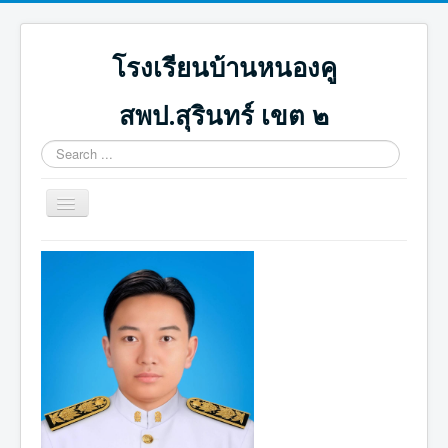
โรงเรียนบ้านหนองคู
สพป.สุรินทร์ เขต ๒
Search
...
Toggle
Navigation
หน้าแรก
ปฏิทินกิจกรรม
ภาพกิจกรรม
ดาวน์โหลด
ICT น่ารู้
ติดต่อเรา