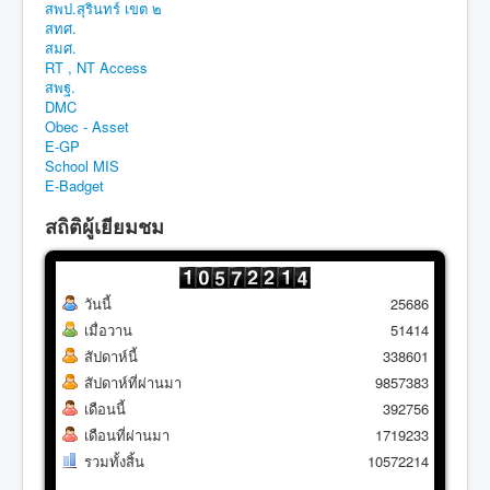
สพป.สุรินทร์ เขต ๒
สทศ.
สมศ.
RT , NT Access
สพฐ.
DMC
Obec - Asset
E-GP
School MIS
E-Badget
สถิติผู้เยียมชม
วันนี้
25686
เมื่อวาน
51414
สัปดาห์นี้
338601
สัปดาห์ที่ผ่านมา
9857383
เดือนนี้
392756
เดือนที่ผ่านมา
1719233
รวมทั้งสิ้น
10572214