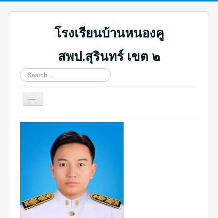
โรงเรียนบ้านหนองคู
สพป.สุรินทร์ เขต ๒
Search
...
Toggle
Navigation
หน้าแรก
ปฏิทินกิจกรรม
ภาพกิจกรรม
ดาวน์โหลด
ICT น่ารู้
ติดต่อเรา