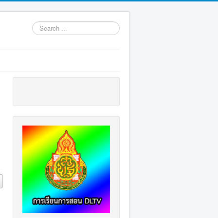
Search
...