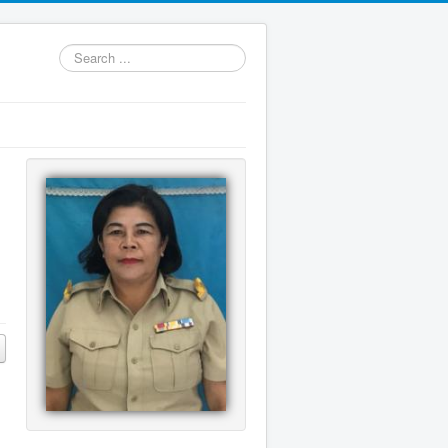
Search
...