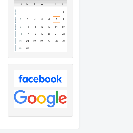
S
M
T
W
T
F
S
1
2
3
4
5
6
7
8
9
10
11
12
13
14
15
16
17
18
19
20
21
22
23
24
25
26
27
28
29
30
31