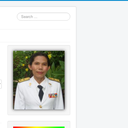
Search
...