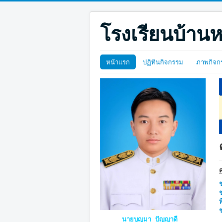
โรงเรียนบ้านห
หน้าแรก
ปฏิทินกิจกรรม
ภาพกิจก
ช
ช
ท
ช
นายบุญมา ปัญญาดี