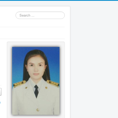
Search
...
ด