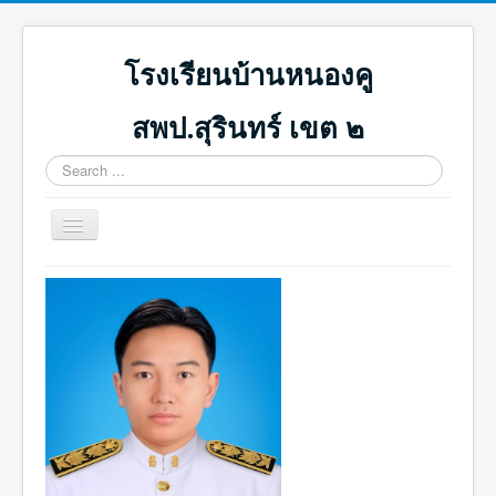
โรงเรียนบ้านหนองคู
สพป.สุรินทร์ เขต ๒
Search
...
Toggle
Navigation
หน้าแรก
ปฏิทินกิจกรรม
ภาพกิจกรรม
ดาวน์โหลด
ICT น่ารู้
ติดต่อเรา