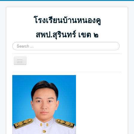
โรงเรียนบ้านหนองคู
สพป.สุรินทร์ เขต ๒
Search
...
Toggle
Navigation
หน้าแรก
ปฏิทินกิจกรรม
ภาพกิจกรรม
ดาวน์โหลด
ICT น่ารู้
ติดต่อเรา