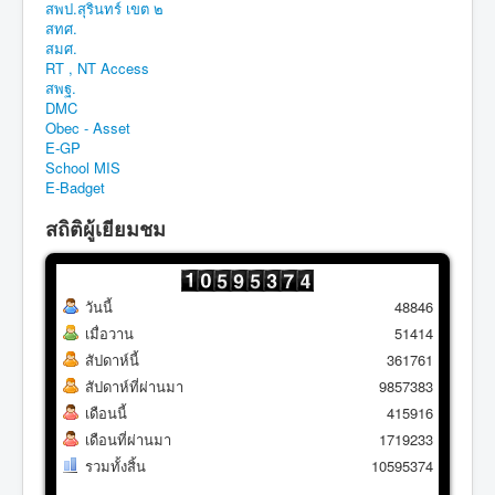
สพป.สุรินทร์ เขต ๒
สทศ.
สมศ.
RT , NT Access
สพฐ.
DMC
Obec - Asset
E-GP
School MIS
E-Badget
สถิติผู้เยียมชม
วันนี้
48846
เมื่อวาน
51414
สัปดาห์นี้
361761
สัปดาห์ที่ผ่านมา
9857383
เดือนนี้
415916
เดือนที่ผ่านมา
1719233
รวมทั้งสิ้น
10595374