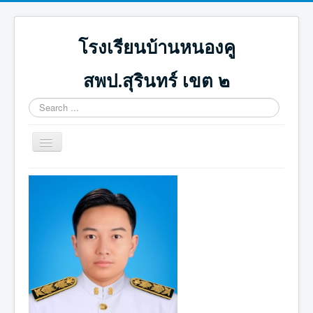
โรงเรียนบ้านหนองคู
สพป.สุรินทร์ เขต ๒
Search
...
Toggle
Navigation
หน้าแรก
ปฏิทินกิจกรรม
ภาพกิจกรรม
ดาวน์โหลด
ICT น่ารู้
ติดต่อเรา