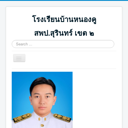
โรงเรียนบ้านหนองคู
สพป.สุรินทร์ เขต ๒
Search
...
Toggle
Navigation
หน้าแรก
ปฏิทินกิจกรรม
ภาพกิจกรรม
ดาวน์โหลด
ICT น่ารู้
ติดต่อเรา