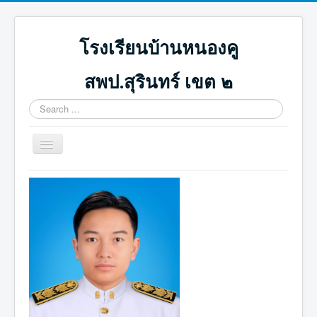
โรงเรียนบ้านหนองคู
สพป.สุรินทร์ เขต ๒
Search
...
Toggle
Navigation
หน้าแรก
ปฏิทินกิจกรรม
ภาพกิจกรรม
ดาวน์โหลด
ICT น่ารู้
ติดต่อเรา