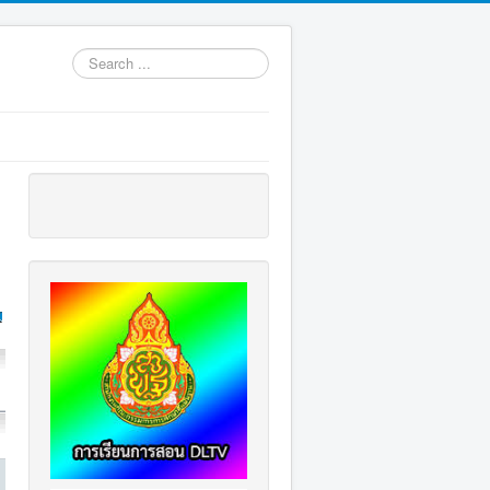
Search
...