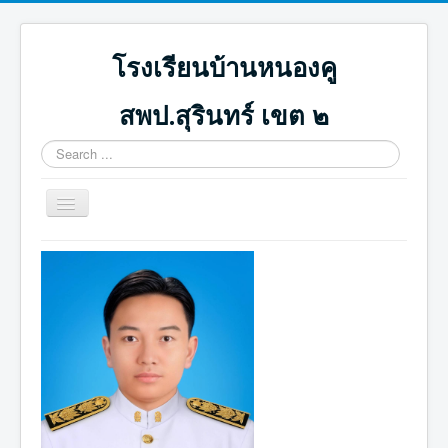
โรงเรียนบ้านหนองคู
สพป.สุรินทร์ เขต ๒
Search
...
Toggle
Navigation
หน้าแรก
ปฏิทินกิจกรรม
ภาพกิจกรรม
ดาวน์โหลด
ICT น่ารู้
ติดต่อเรา