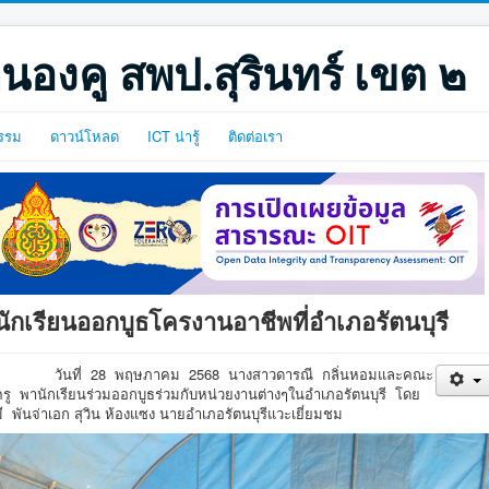
นองคู สพป.สุรินทร์ เขต ๒
รรม
ดาวน์โหลด
ICT น่ารู้
ติดต่อเรา
นักเรียนออกบูธโครงานอาชีพที่อำเภอรัตนบุรี
วันที่ 28 พฤษภาคม 2568 นางสาวดารณี กลิ่นหอมและคณะ
ครู พานักเรียนร่วมออกบูธร่วมกับหน่วยงานต่างๆในอำเภอรัตนบุรี โดย
ี พันจ่าเอก สุวิน ห้องแซง นายอำเภอรัตนบุรีแวะเยี่ยมชม