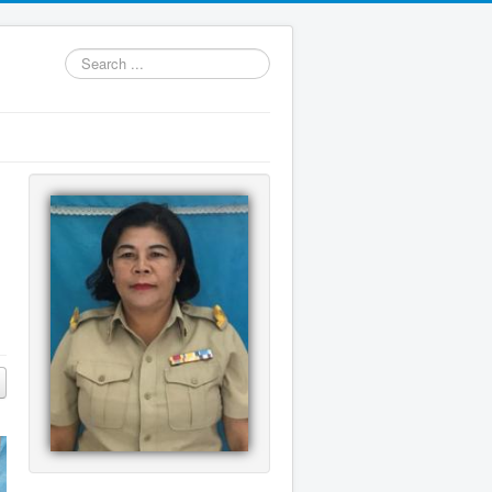
Search
...