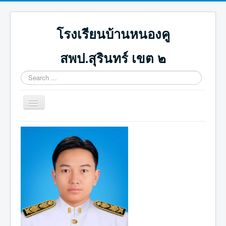
โรงเรียนบ้านหนองคู
สพป.สุรินทร์ เขต ๒
Search
...
Toggle
Navigation
หน้าแรก
ปฏิทินกิจกรรม
ภาพกิจกรรม
ดาวน์โหลด
ICT น่ารู้
ติดต่อเรา