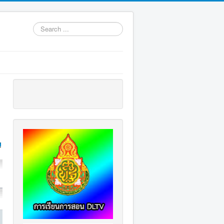
Search
...