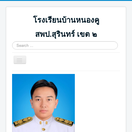
โรงเรียนบ้านหนองคู
สพป.สุรินทร์ เขต ๒
Search
...
Toggle
Navigation
หน้าแรก
ปฏิทินกิจกรรม
ภาพกิจกรรม
ดาวน์โหลด
ICT น่ารู้
ติดต่อเรา