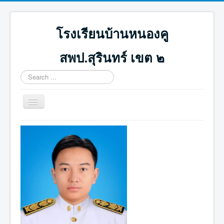
โรงเรียนบ้านหนองคู
สพป.สุรินทร์ เขต ๒
Search
...
Toggle
Navigation
หน้าแรก
ปฏิทินกิจกรรม
ภาพกิจกรรม
ดาวน์โหลด
ICT น่ารู้
ติดต่อเรา