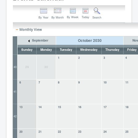
By Week
Today
By Year
By Month
Search
Monthly View
October 2030
September
No
Sunday
Monday
Tuesday
Wednesday
Thursday
Friday
1
2
3
4
29
30
40
6
7
8
9
10
11
41
13
14
15
16
17
18
42
20
21
22
23
24
25