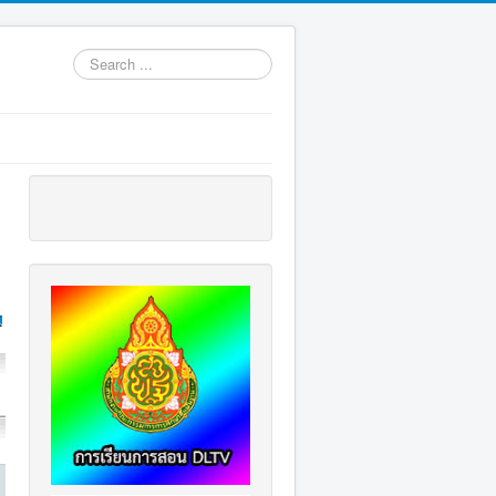
Search
...