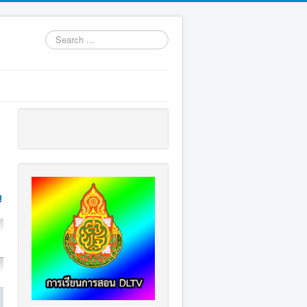
Search
...