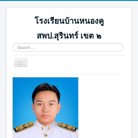
โรงเรียนบ้านหนองคู
สพป.สุรินทร์ เขต ๒
Search
...
Toggle
Navigation
หน้าแรก
ปฏิทินกิจกรรม
ภาพกิจกรรม
ดาวน์โหลด
ICT น่ารู้
ติดต่อเรา